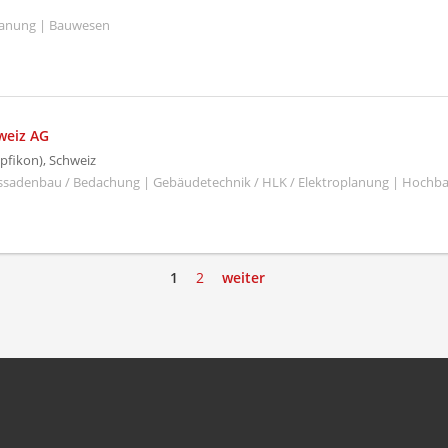
Planung | Bauwesen
weiz AG
pfikon), Schweiz
ssadenbau / Bedachung | Gebäudetechnik / HLK / Elektroplanung | Hochb
1
2
weiter