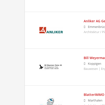
Anliker AG 
Emmenbrüc
Architektur / 
Bill Weyerma
Koppigen
Bauwesen | En
BlatterIMMO
Marthalen