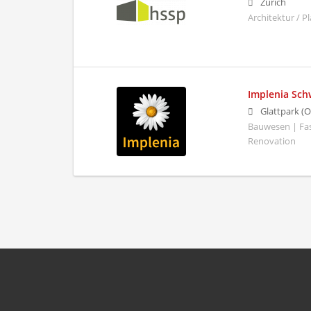
Zürich
Architektur / 
Implenia Sch
Glattpark (O
Bauwesen | Fa
Renovation