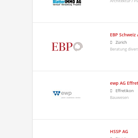
Architektur / 
EBP Schweiz
Zürich
Beratung diver
ewp AG Effre
Effretikon
Bauwesen
HSSP AG