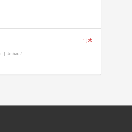
1 job
au | Umbau /