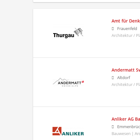
Amt für Denk
Frauenfeld
Architektur / 
Andermatt Sw
Altdorf
Architektur / 
Anliker AG 
Emmenbrüc
Bauwesen | Arc