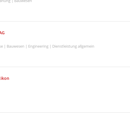
Planung | Bauwesen
 AG
se | Bauwesen | Engineering | Dienstleistung allgemein
tikon