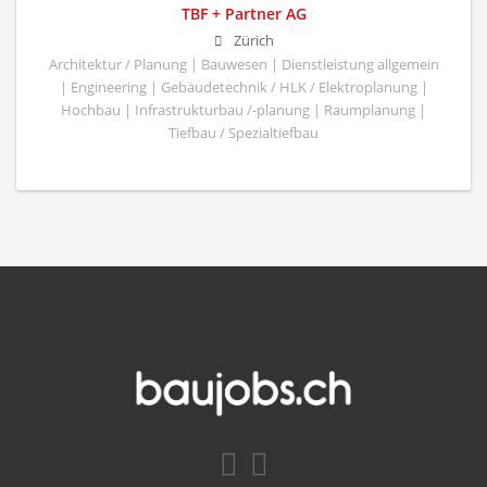
TBF + Partner AG
Zürich
Architektur / Planung | Bauwesen | Dienstleistung allgemein
| Engineering | Gebäudetechnik / HLK / Elektroplanung |
Hochbau | Infrastrukturbau /-planung | Raumplanung |
Tiefbau / Spezialtiefbau