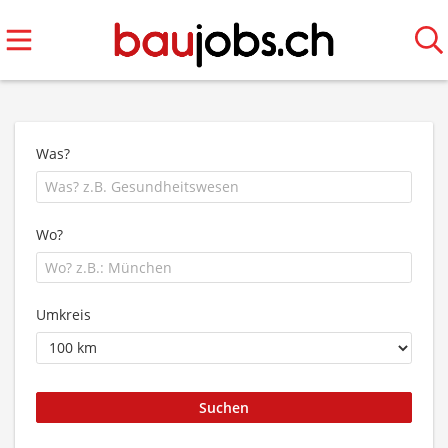
Was?
Wo?
Umkreis