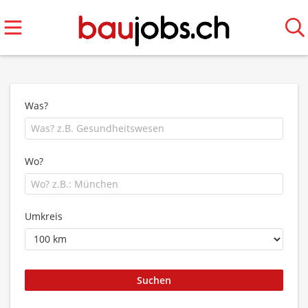
Was?
Wo?
Umkreis