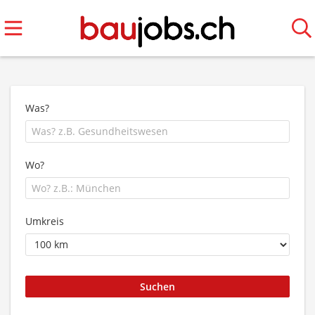
Was?
Wo?
Umkreis