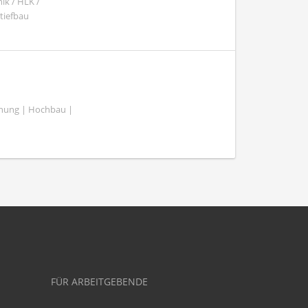
ik / HLK /
tiefbau
lanung | Hochbau |
FÜR ARBEITGEBENDE