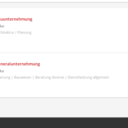
Bauunternehmung
ke
hitektur / Planung
Generalunternehmung
ke
Planung | Bauwesen | Beratung diverse | Dienstleistung allgemein