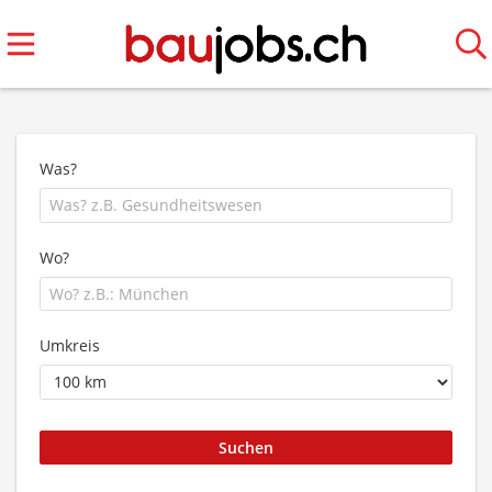
Was?
Wo?
Umkreis