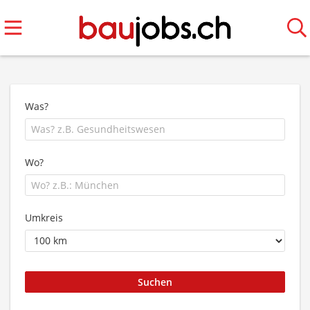
Was?
Wo?
Umkreis