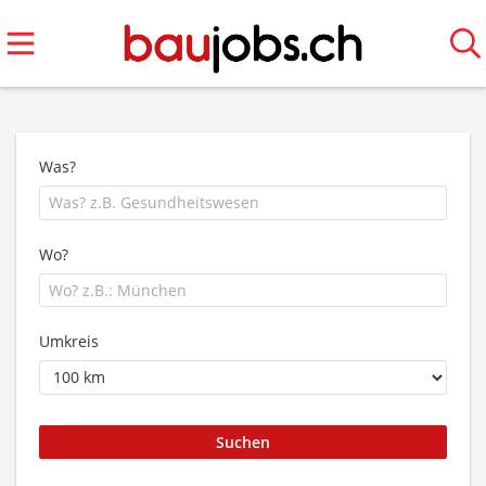
Was?
Wo?
Umkreis