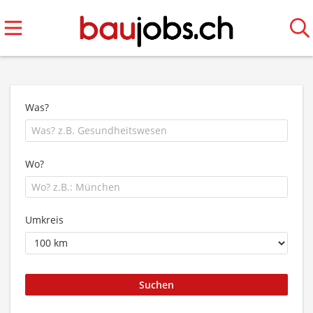
Was?
Wo?
Umkreis