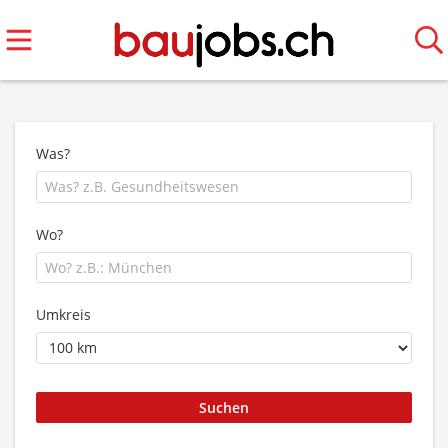
Was?
Wo?
Umkreis