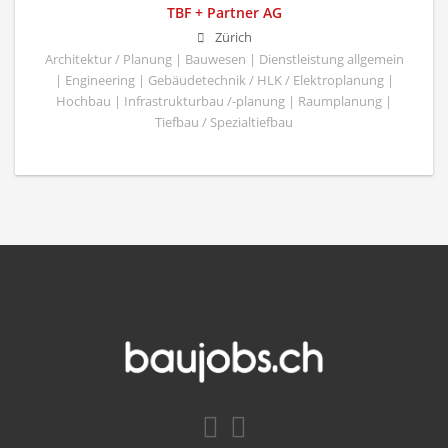
TBF + Partner AG
Zürich
Architektur / Planung | Bauwesen | Dienstleistung allgemein
| Engineering | Gebäudetechnik / HLK / Elektroplanung |
Hochbau | Infrastrukturbau /-planung | Raumplanung |
Tiefbau / Spezialtiefbau