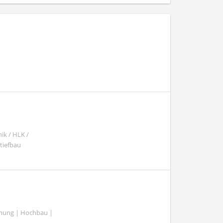
ik / HLK /
tiefbau
lanung | Hochbau |