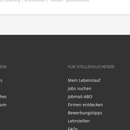
u /-planung | Strassenbau | Tiefbau / Spezialtiefbau
EIN
FÜR STELLENSUCHENDE
ns
Mein Lebenslauf
Jobs suchen
ches
Jobmail-ABO
sum
Firmen entdecken
Bewerbungstipps
Lehrstellen
FAQs