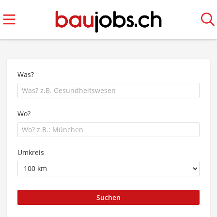
Was?
Wo?
Umkreis