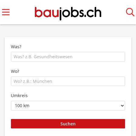
Was?
Wo?
Umkreis