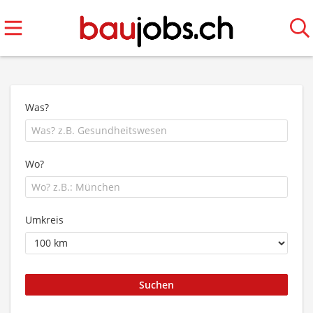
Was?
Wo?
Umkreis