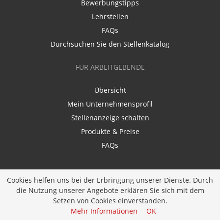
Bewerbungstipps
Lehrstellen
FAQs
Durchsuchen Sie den Stellenkatalog
FÜR ARBEITGEBENDE
Übersicht
Mein Unternehmensprofil
Stellenanzeige schalten
Produkte & Preise
FAQs
Cookies helfen uns bei der Erbringung unserer Dienste. Durch
die Nutzung unserer Angebote erklären Sie sich mit dem
Setzen von Cookies einverstanden.
Entwickelt durch
JOBIQO
Mehr Informationen
OK