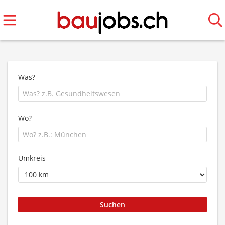
Was?
Wo?
Umkreis