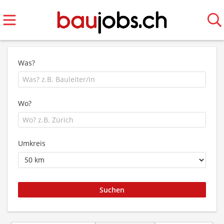
Was?
Wo?
Umkreis