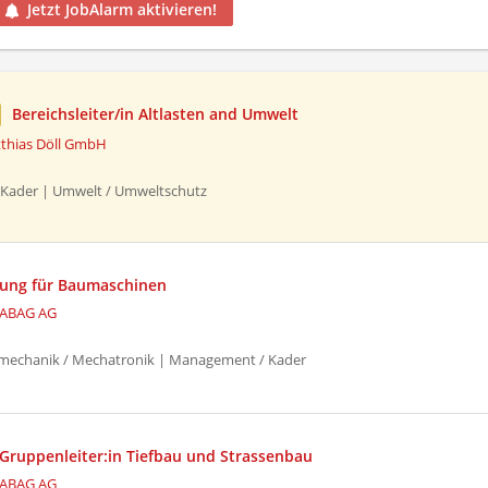
Jetzt JobAlarm aktivieren!
Bereichsleiter/in Altlasten and Umwelt
thias Döll GmbH
Kader | Umwelt / Umweltschutz
tung für Baumaschinen
ABAG AG
echanik / Mechatronik | Management / Kader
 Gruppenleiter:in Tiefbau und Strassenbau
ABAG AG