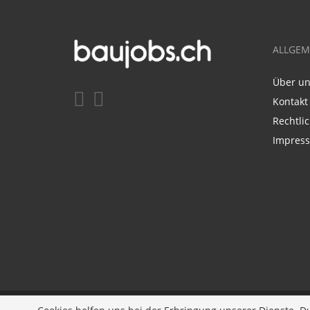
ALLGEM
Über u
Kontakt
Rechtli
Impres
Entwickelt durch
JOBIQO