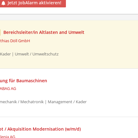
Jetzt JobAlarm aktivieren!
Bereichsleiter/in Altlasten and Umwelt
thias Döll GmbH
Kader | Umwelt / Umweltschutz
tung für Baumaschinen
ABAG AG
echanik / Mechatronik | Management / Kader
ot / Akquisition Modernisation (w/m/d)
lenia AG