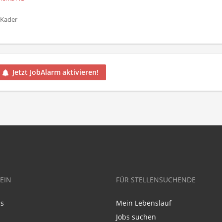
 Kader
Jetzt JobAlarm aktivieren!
EIN
FÜR STELLENSUCHENDE
ns
Mein Lebenslauf
Jobs suchen