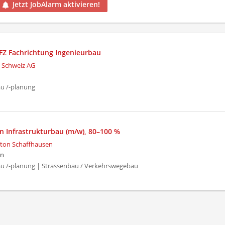
Jetzt JobAlarm aktivieren!
EFZ Fachrichtung Ingenieurbau
 Schweiz AG
au /-planung
in Infrastrukturbau (m/w), 80–100 %
ton Schaffhausen
en
au /-planung | Strassenbau / Verkehrswegebau