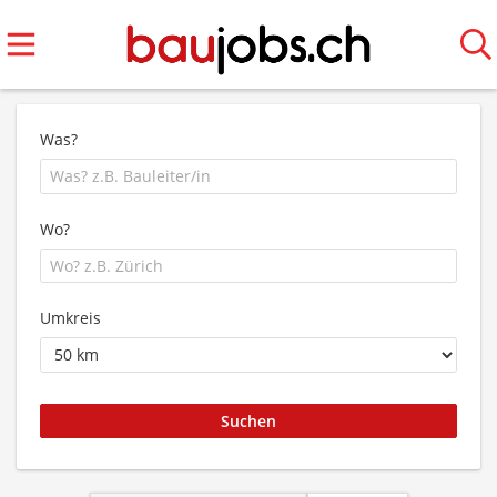
Was?
Wo?
Umkreis