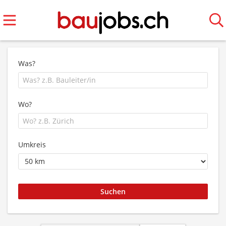
Was?
Wo?
Umkreis