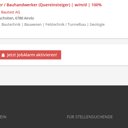
er / Bauhandwerker (Quereinsteiger) | w/m/d | 100%
 Bautest AG
chsiten, 6780 Airolo
Bautechnik | Bauwesen | Felstechnik / Tunnelbau | Geologie
Jetzt JobAlarm aktivieren!
EIN
FÜR STELLENSUCHENDE