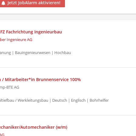
Jetzt JobAlarm aktivieren!
 EFZ Fachrichtung Ingenieurbau
ber Ingenieure AG
Planung | Bauingenieurwesen | Hochbau
n / Mitarbeiter*in Brunnenservice 100%
mp-BTE AG
altiefbau / Werkleitungsbau | Deutsch | Englisch | Bohrhelfer
chaniker/Automechaniker (w/m)
AG