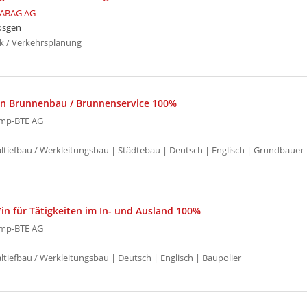
ABAG AG
ösgen
k / Verkehrsplanung
in Brunnenbau / Brunnenservice 100%
mp-BTE AG
ialtiefbau / Werkleitungsbau | Städtebau | Deutsch | Englisch | Grundbauer
in für Tätigkeiten im In- und Ausland 100%
mp-BTE AG
altiefbau / Werkleitungsbau | Deutsch | Englisch | Baupolier