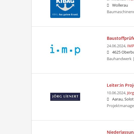
Wollerau
Baumaschinenm
Baustoffprüf
24.06.2024,
IMP
4625 Oberbu
Bauhandwerk | 
Leiter:in Pr
10.06.2024,
Jör
Aarau, Solo
Projektmanag
Niederlassun