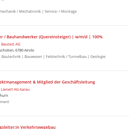
echanik / Mechatronik | Service- / Montage
er / Bauhandwerker (Quereinsteiger) | w/m/d | 100%
 Bautest AG
chsiten, 6780 Airolo
Bautechnik | Bauwesen | Felstechnik / Tunnelbau | Geologie
ojektmanagement & Mitglied der Geschäftsleitung
g Lienert AG Aarau
thurn
ement
gsleiter:in Verkehrswegebau