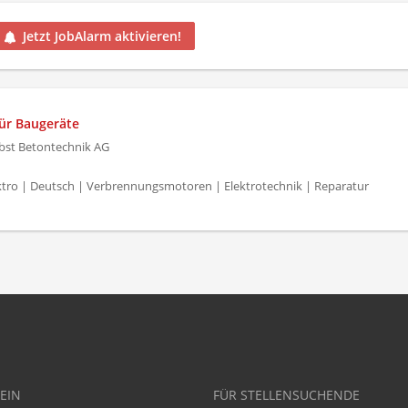
Jetzt JobAlarm aktivieren!
ür Baugeräte
bst Betontechnik AG
ktro | Deutsch | Verbrennungsmotoren | Elektrotechnik | Reparatur
EIN
FÜR STELLENSUCHENDE