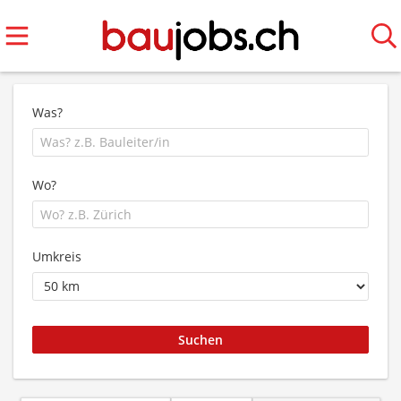
Was?
Wo?
Umkreis