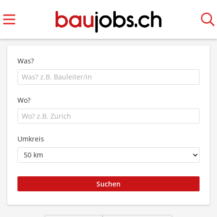
Was?
Wo?
Umkreis