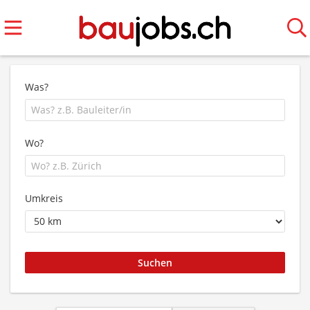
Was?
Wo?
Umkreis