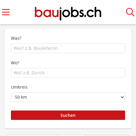
Was?
Wo?
Umkreis