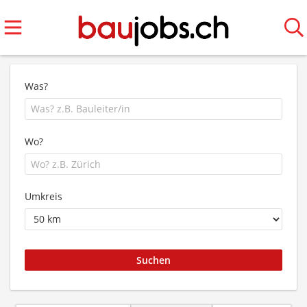
Was?
Wo?
Umkreis