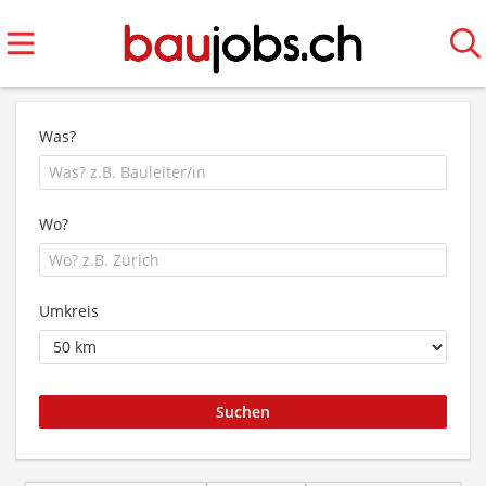
Was?
Wo?
Umkreis