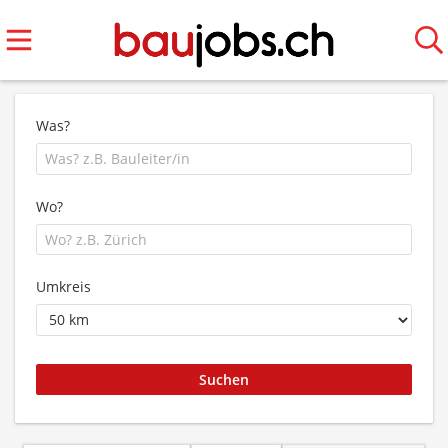
Was?
Wo?
Umkreis