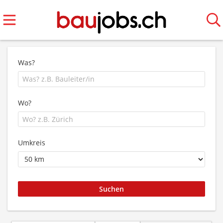
Was?
Wo?
Umkreis