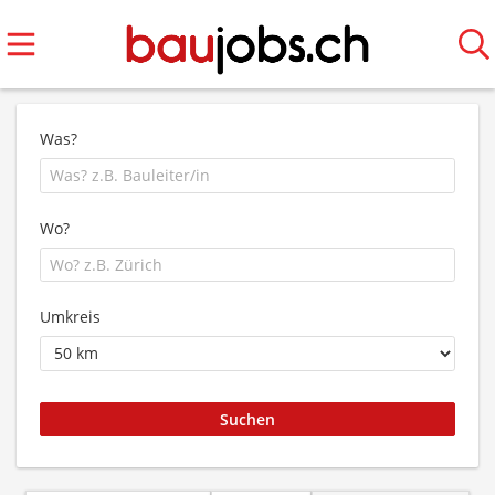
Was?
Wo?
Umkreis