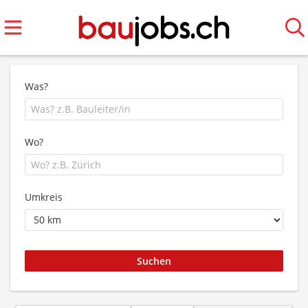
Was?
Wo?
Umkreis