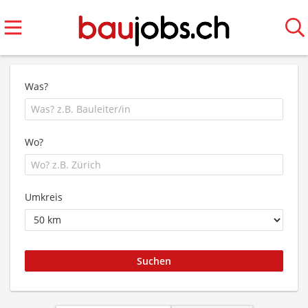
Was?
Wo?
Umkreis