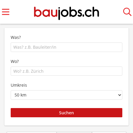
Was?
Wo?
Umkreis