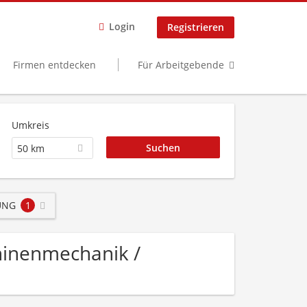
Login
Registrieren
Firmen entdecken
Für Arbeitgebende
Umkreis
50 km
UNG
1
chinenmechanik /