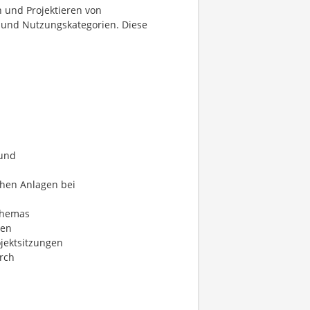
 und Projektieren von
und Nutzungskategorien. Diese
 und
chen Anlagen bei
Schemas
gen
jektsitzungen
rch