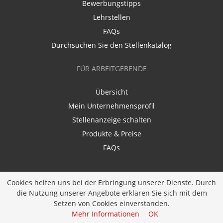
Bewerbungstipps
Lehrstellen
FAQs
Durchsuchen Sie den Stellenkatalog
FÜR ARBEITGEBENDE
Übersicht
Mein Unternehmensprofil
Stellenanzeige schalten
Produkte & Preise
FAQs
Cookies helfen uns bei der Erbringung unserer Dienste. Durch
die Nutzung unserer Angebote erklären Sie sich mit dem
Setzen von Cookies einverstanden.
Entwickelt durch
JOBIQO
Mehr Informationen
OK