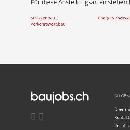
Für diese Anstellungsarten stehen 
Strassenbau /
Energie- / Wasse
Verkehrswegebau
ALLGEM
Über u
Kontakt
Rechtli